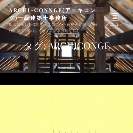
ARCHI-CONNGE(アーキコン
グ)一級建築士事務所
メニュー
田舎暮らしを体現すべく東京から徳島へ2012年に移
住。築130年の古民家で設計事務所を営む
タグ:
ARCHICONGE