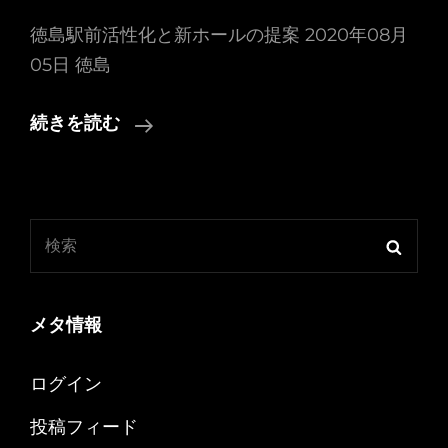
徳島駅前活性化と新ホールの提案 2020年08月
05日 徳島
徳
続きを読む
島
駅
前
検
活
検
索:
索
性
化
メタ情報
と
新
ログイン
ホ
ー
投稿フィード